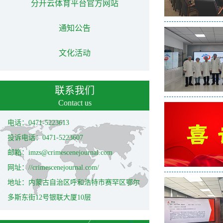
分开云体育平台官方网站
通知公告
文化活动
联系我们
Contact us
电话：0471-5223613
投诉电话：0471-5223607
邮箱：imzs@crimescenejournal.com
网址：//crimescenejournal.com/
地址：内蒙古自治区呼和浩特市赛罕区鄂尔
多斯东街12号银联大厦10层