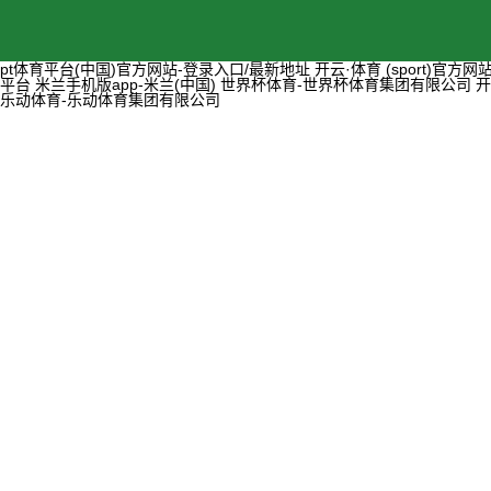
pt体育平台(中国)官方网站-登录入口/最新地址
开云·体育 (sport)官方网站
平台
米兰手机版app-米兰(中国)
世界杯体育-世界杯体育集团有限公司
开
乐动体育-乐动体育集团有限公司