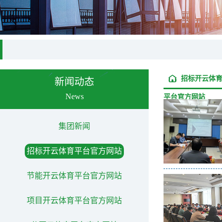
招标开云体
新闻动态
News
平台官方网站
集团新闻
招标开云体育平台官方网站
节能开云体育平台官方网站
项目开云体育平台官方网站