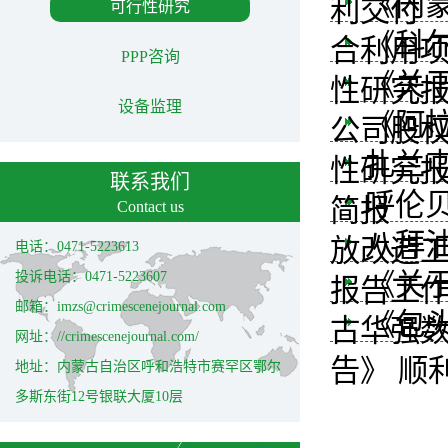
《内
利交付
可行性研究
《科
合利用
PPP咨询
《关
性研究
设备监理
《阿
公司股
扎兰
性研究
联系我们
呼伦
简报
Contact us
八拜
放改造
电话：0471-5223613
《关
投诉电话：0471-5223607
报告工
邮箱：imzs@crimescenejournal.com
《包
古华强
网址：//crimescenejournal.com/
告》 顺
地址：内蒙古自治区呼和浩特市赛罕区鄂尔
多斯东街12号银联大厦10层