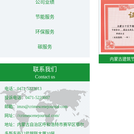
公司业绩
节能服务
环保服务
碳服务
内蒙古建筑
联系我们
Contact us
电话：0471-5223613
投诉电话：0471-5223607
邮箱：imzs@crimescenejournal.com
网址：//crimescenejournal.com/
地址：内蒙古自治区呼和浩特市赛罕区鄂尔
多斯东街12号银联大厦10层