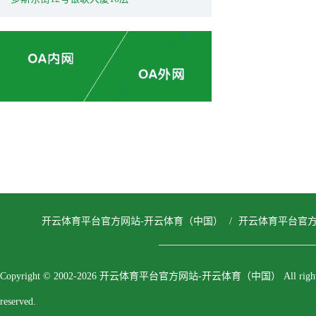
开云体育平台官方网站-开云体育（中国）
/
开云体育平台官
Copyright © 2002-2026 开云体育平台官方网站-开云体育（中国） All right
reserved.