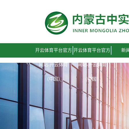
开云体育平台官方网站
开云体育平台官方
开云体育平台官方
新
网站-开云体育
网站-开云体育
（中国）
（中国）