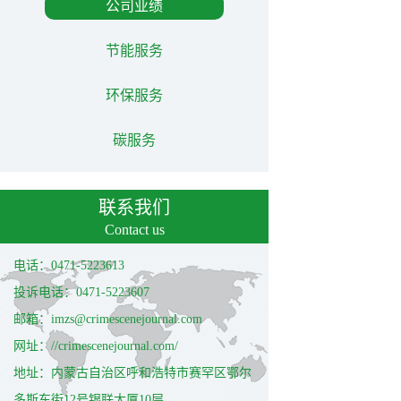
公司业绩
节能服务
环保服务
碳服务
联系我们
Contact us
电话：0471-5223613
投诉电话：0471-5223607
邮箱：imzs@crimescenejournal.com
网址：//crimescenejournal.com/
地址：内蒙古自治区呼和浩特市赛罕区鄂尔
多斯东街12号银联大厦10层