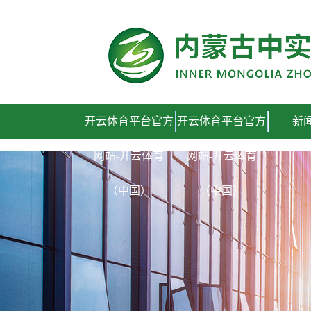
开云体育平台官方网站
开云体育平台官方
开云体育平台官方
新
网站-开云体育
网站-开云体育
（中国）
（中国）