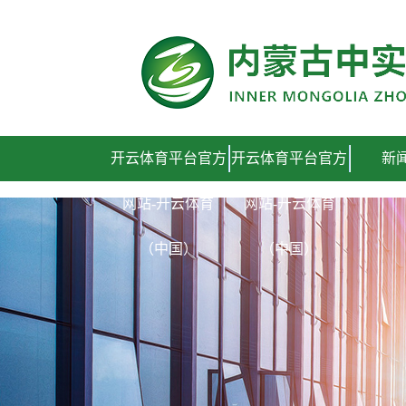
开云体育平台官方网站
开云体育平台官方
开云体育平台官方
新
网站-开云体育
网站-开云体育
（中国）
（中国）