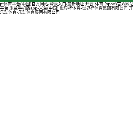
pt体育平台(中国)官方网站-登录入口/最新地址
开云·体育 (sport)官方网站
平台
米兰手机版app-米兰(中国)
世界杯体育-世界杯体育集团有限公司
开
乐动体育-乐动体育集团有限公司