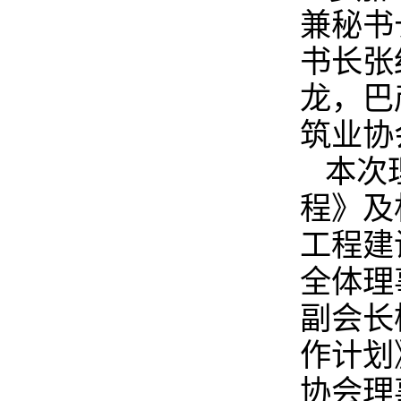
兼秘书
书长张
龙，巴
筑业协
本次
程》及
工程建
全体理
副会长
作计划
协会理