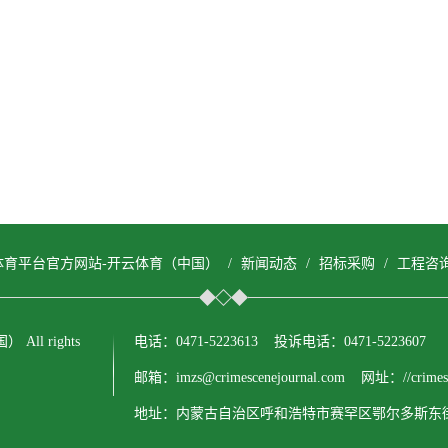
体育平台官方网站-开云体育（中国）
/
新闻动态
/
招标采购
/
工程咨
All rights
电话：0471-5223613 投诉电话：0471-5223607
邮箱：imzs@crimescenejournal.com 网址：//crimesce
地址：内蒙古自治区呼和浩特市赛罕区鄂尔多斯东街