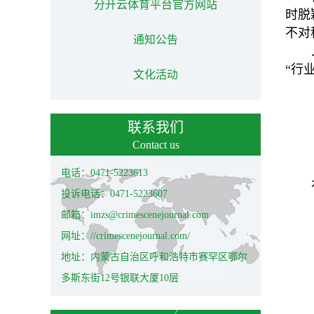
分开云体育平台官方网站
时脱
不对
通知公告
“行
文化活动
联系我们
Contact us
电话：0471-5223613
投诉电话：0471-5223607
邮箱：imzs@crimescenejournal.com
网址：//crimescenejournal.com/
地址：内蒙古自治区呼和浩特市赛罕区鄂尔
多斯东街12号银联大厦10层