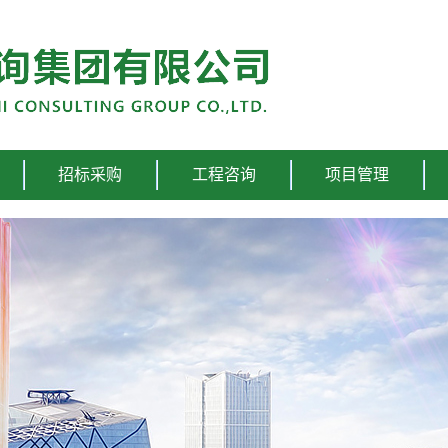
招标采购
工程咨询
项目管理