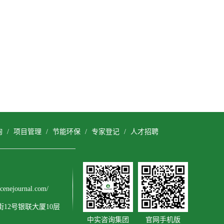
询
/
项目管理
/
节能环保
/
专家登记
/
人才招聘
nejournal.com/
12号银联大厦10层
中实咨询集团
官网手机版