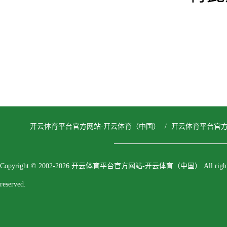
开云体育平台官方网站-开云体育（中国）
/
开云体育平台官
Copyright © 2002-2026 开云体育平台官方网站-开云体育（中国） All right
reserved.