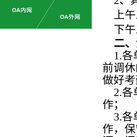
2、
上午工
下午工
二、
1.
前调休
做好考
2.
作；
3.
作，保