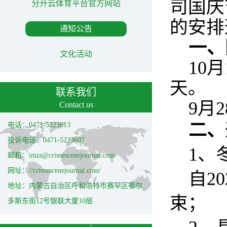
司国庆
分开云体育平台官方网站
的安排
通知公告
一、
文化活动
10
天。
联系我们
9月
Contact us
二、
电话：0471-5223613
投诉电话：0471-5223607
1、
邮箱：imzs@crimescenejournal.com
网址：//crimescenejournal.com/
自2
地址：内蒙古自治区呼和浩特市赛罕区鄂尔
束；
多斯东街12号银联大厦10层