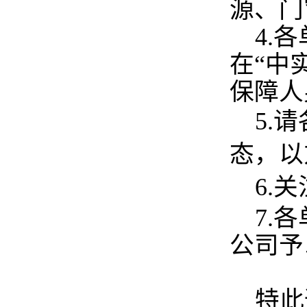
源、门
4.
在“中
保障人
5.
态，以
6.
7.
公司予
特此