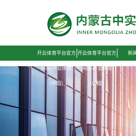
开云体育平台官方网站
开云体育平台官方
开云体育平台官方
新
网站-开云体育
网站-开云体育
（中国）
（中国）