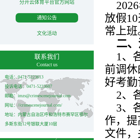
分开云体育平台官方网站
20
放假1
通知公告
常上班
文化活动
二、
1、
联系我们
Contact us
前调休
电话：0471-5223613
好考勤
投诉电话：0471-5223607
2、
邮箱：imzs@crimescenejournal.com
3、
网址：//crimescenejournal.com/
地址：内蒙古自治区呼和浩特市赛罕区鄂尔
作，提
多斯东街12号银联大厦10层
文件，