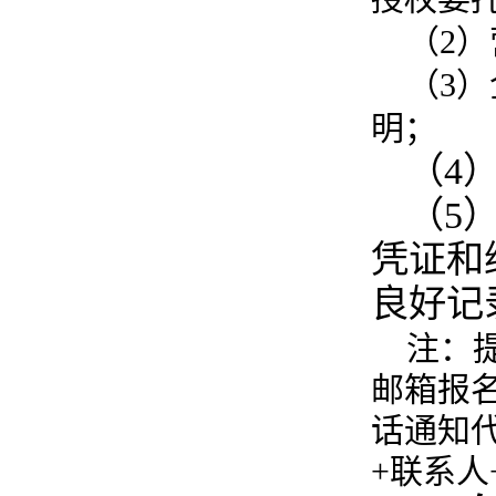
（2
（3
明；
（4
（5
凭证和
良好记
注：
邮箱报名
话通知
+联系人