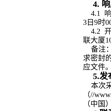
4.
4.1
3日9时0
4.2
联大厦1
备注
求密封
应文件
5.
本次
（//ww
（中国） （