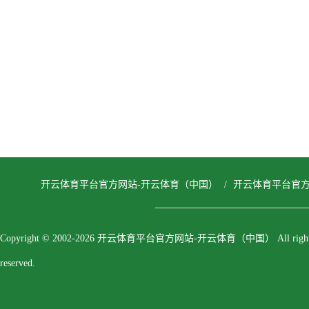
开云体育平台官方网站-开云体育（中国）
/
开云体育平台官
Copyright © 2002-2026 开云体育平台官方网站-开云体育（中国） All right
reserved.