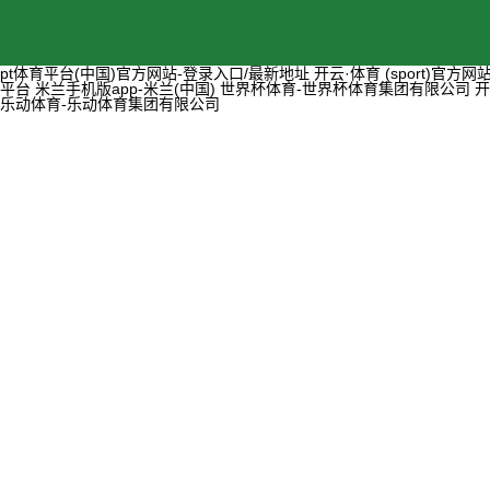
pt体育平台(中国)官方网站-登录入口/最新地址
开云·体育 (sport)官方网站
平台
米兰手机版app-米兰(中国)
世界杯体育-世界杯体育集团有限公司
开
乐动体育-乐动体育集团有限公司