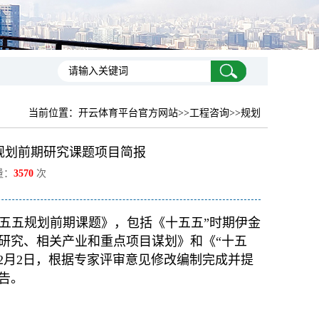
当前位置：
开云体育平台官方网站
>>工程咨询>>规划
规划前期研究课题项目简报
量：
3570
次
五五规划前期课题》，包括《十五五”时期伊金
研究、相关产业和重点项目谋划》和《“十五
12月2日，根据专家评审意见修改编制完成并提
告。