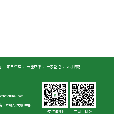
询
/
项目管理
/
节能环保
/
专家登记
/
人才招聘
nejournal.com/
12号银联大厦10层
中实咨询集团
官网手机版