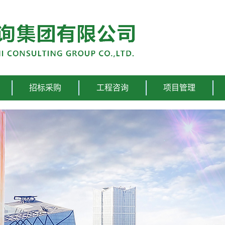
招标采购
工程咨询
项目管理