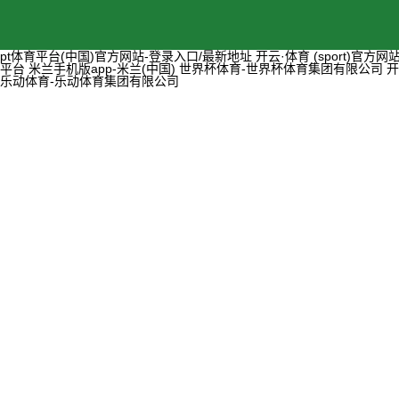
pt体育平台(中国)官方网站-登录入口/最新地址
开云·体育 (sport)官方网站
平台
米兰手机版app-米兰(中国)
世界杯体育-世界杯体育集团有限公司
开
乐动体育-乐动体育集团有限公司