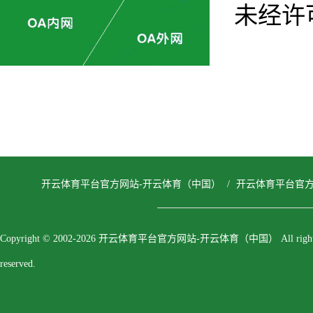
未经许
开云体育平台官方网站-开云体育（中国）
/
开云体育平台官
Copyright © 2002-2026 开云体育平台官方网站-开云体育（中国） All right
reserved.