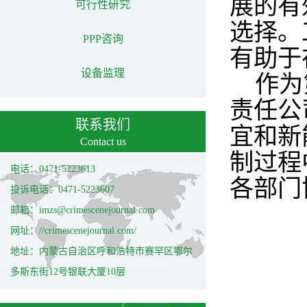
展的有
可行性研究
选择。
PPP咨询
有助于
设备监理
作为
责任公
联系我们
宜和新
Contact us
制过程
电话：0471-5223613
各部门
投诉电话：0471-5223607
邮箱：imzs@crimescenejournal.com
网址：//crimescenejournal.com/
地址：内蒙古自治区呼和浩特市赛罕区鄂尔
多斯东街12号银联大厦10层