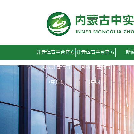
开云体育平台官方网站
开云体育平台官方
开云体育平台官方
新
网站-开云体育
网站-开云体育
（中国）
（中国）