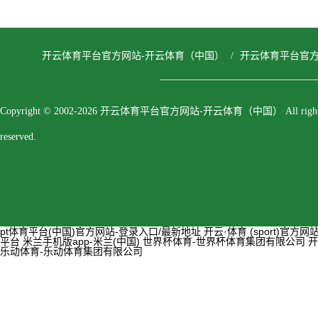
开云体育平台官方网站-开云体育（中国）
/
开云体育平台官
Copyright © 2002-2026 开云体育平台官方网站-开云体育（中国） All right
reserved.
pt体育平台(中国)官方网站-登录入口/最新地址
开云·体育 (sport)官方网站
平台
米兰手机版app-米兰(中国)
世界杯体育-世界杯体育集团有限公司
开
乐动体育-乐动体育集团有限公司