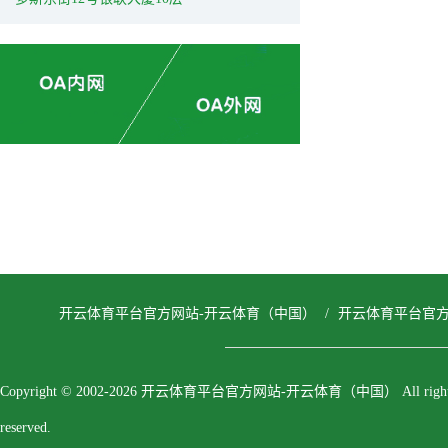
开云体育平台官方网站-开云体育（中国）
/
开云体育平台官
Copyright © 2002-2026 开云体育平台官方网站-开云体育（中国） All right
reserved.