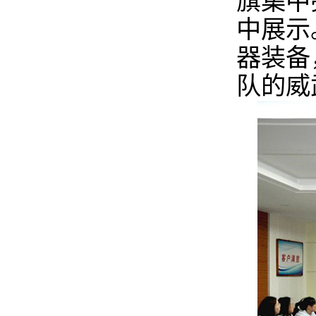
旗集中
中展示
器装备
队的威