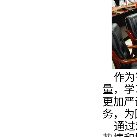
作为
量，学
更加严
务，为
通过